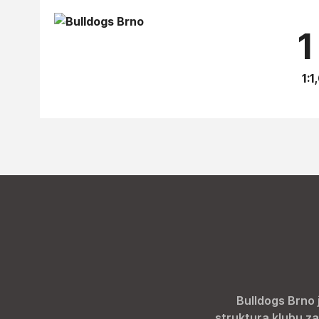
1
1:1
Bulldogs Brno 
struktura klubu za