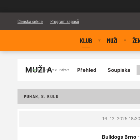
Bulldogs Brno
Členská sekce
Program zápasů
KLUB
MUŽI
ŽE
MUŽI A
Přehled
Soupiska
POHÁR, 8. KOLO
16. 12. 2025 18:3
Bulldogs Brno