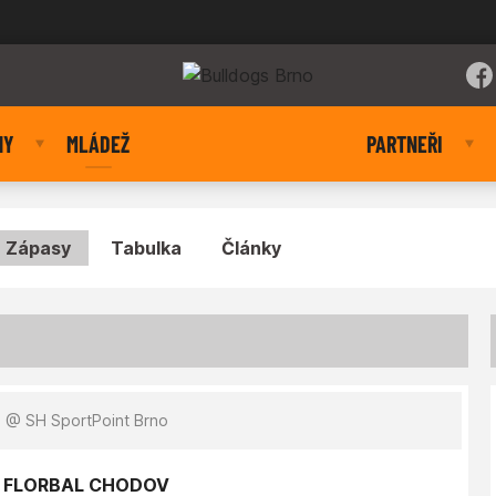
NY
MLÁDEŽ
PARTNEŘI
Zápasy
Tabulka
Články
0
@ SH SportPoint Brno
 - FLORBAL CHODOV