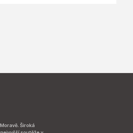
 Moravě. Široká
 nejvyšší soutěže v