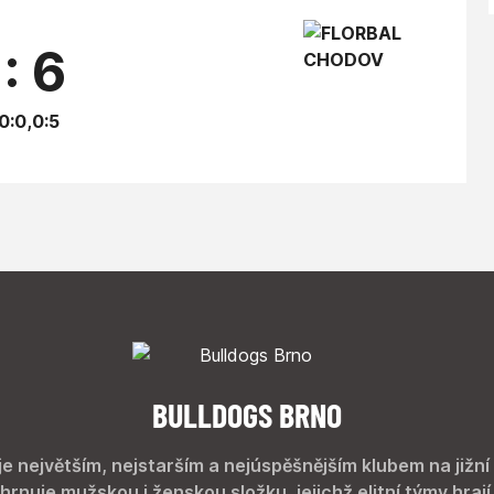
 : 6
,0:0,0:5
BULLDOGS BRNO
je největším, nejstarším a nejúspěšnějším klubem na jižní
hrnuje mužskou i ženskou složku, jejichž elitní týmy hrají