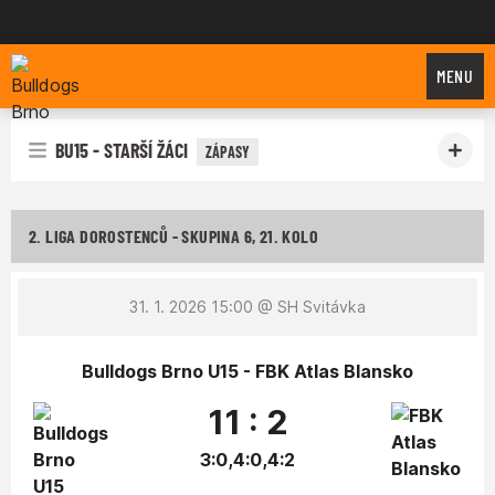
Bulldogs Brno
MENU
BU15 - STARŠÍ ŽÁCI
ZÁPASY
2. LIGA DOROSTENCŮ - SKUPINA 6, 21. KOLO
31. 1. 2026 15:00
@ SH Svitávka
Bulldogs Brno U15 - FBK Atlas Blansko
11 : 2
3:0,4:0,4:2