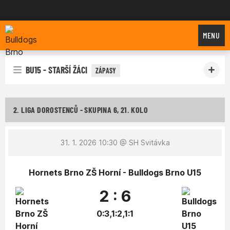
Bulldogs Brno
MENU
BU15 - STARŠÍ ŽÁCI
ZÁPASY
2. LIGA DOROSTENCŮ - SKUPINA 6, 21. KOLO
31. 1. 2026 10:30
@ SH Svitávka
Hornets Brno ZŠ Horní - Bulldogs Brno U15
2 : 6
0:3,1:2,1:1