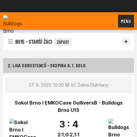
Bulldogs Brno
MENU
BU15 - STARŠÍ ŽÁCI
ZÁPASY
2. LIGA DOROSTENCŮ - SKUPINA 6, 1. KOLO
27. 9. 2025 10:30
@ SC Želva Dubňany
Sokol Brno I EMKOCase GulliversB - Bulldogs
Brno U15
3 : 4
2:1,0:2,1:1