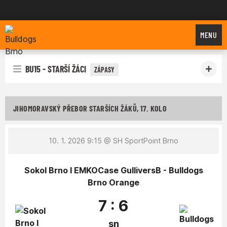
Bulldogs Brno
MENU
BU15 - STARŠÍ ŽÁCI
ZÁPASY
JIHOMORAVSKÝ PŘEBOR STARŠÍCH ŽÁKŮ, 17. KOLO
10. 1. 2026 9:15
@ SH SportPoint Brno
Sokol Brno I EMKOCase GulliversB - Bulldogs
Brno Orange
7 : 6
sn