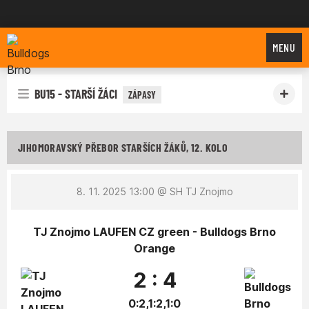
Bulldogs Brno
MENU
BU15 - STARŠÍ ŽÁCI
ZÁPASY
JIHOMORAVSKÝ PŘEBOR STARŠÍCH ŽÁKŮ, 12. KOLO
8. 11. 2025 13:00
@ SH TJ Znojmo
TJ Znojmo LAUFEN CZ green - Bulldogs Brno
Orange
2 : 4
0:2,1:2,1:0