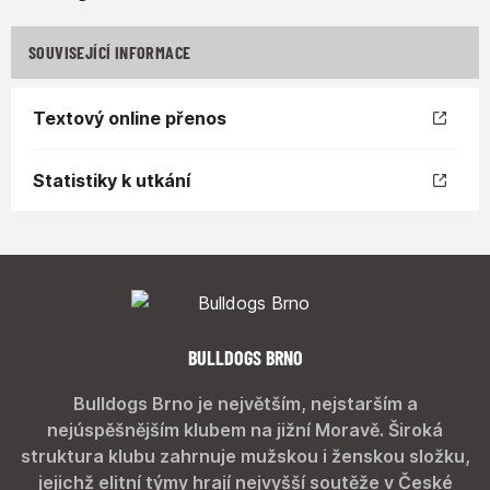
SOUVISEJÍCÍ INFORMACE
Textový online přenos
Statistiky k utkání
BULLDOGS BRNO
Bulldogs Brno je největším, nejstarším a
nejúspěšnějším klubem na jižní Moravě. Široká
struktura klubu zahrnuje mužskou i ženskou složku,
jejichž elitní týmy hrají nejvyšší soutěže v České