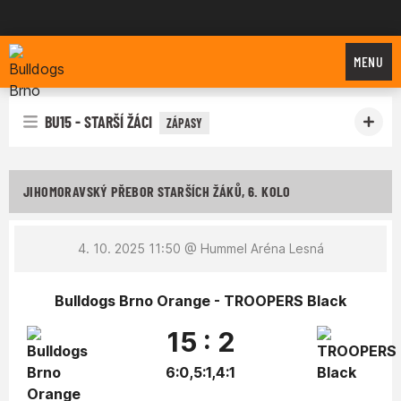
Bulldogs Brno
MENU
BU15 - STARŠÍ ŽÁCI
ZÁPASY
JIHOMORAVSKÝ PŘEBOR STARŠÍCH ŽÁKŮ, 6. KOLO
4. 10. 2025 11:50
@ Hummel Aréna Lesná
Bulldogs Brno Orange - TROOPERS Black
15 : 2
6:0,5:1,4:1