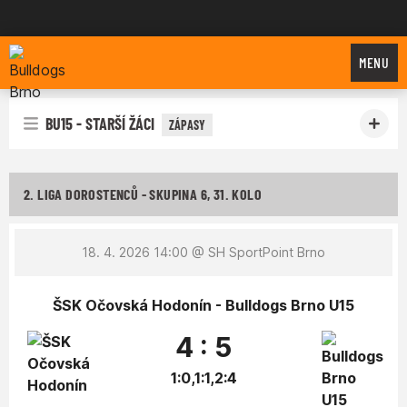
Bulldogs Brno
MENU
BU15 - STARŠÍ ŽÁCI
ZÁPASY
2. LIGA DOROSTENCŮ - SKUPINA 6, 31. KOLO
18. 4. 2026 14:00
@ SH SportPoint Brno
ŠSK Očovská Hodonín - Bulldogs Brno U15
4 : 5
1:0,1:1,2:4