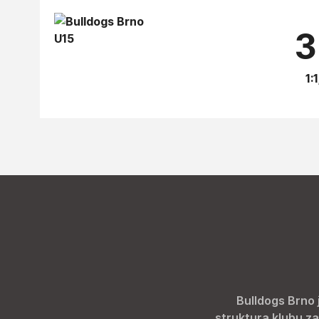
3
1:1
Bulldogs Brno 
struktura klubu za