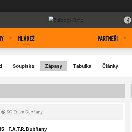
NY
MLÁDEŽ
PARTNEŘI
d
Soupiska
Zápasy
Tabulka
Články
0
@ SC Želva Dubňany
5 - F.A.T.R. Dubňany