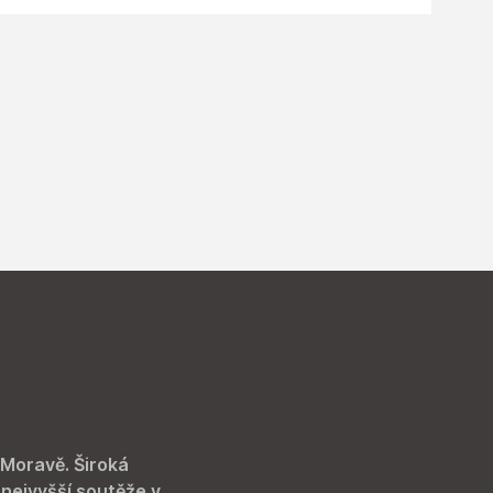
 Moravě. Široká
 nejvyšší soutěže v