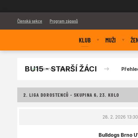
Bulldogs Brno
Členská sekce
Program zápasů
KLUB
MUŽI
ŽE
BU15 - STARŠÍ ŽÁCI
Přehle
2. LIGA DOROSTENCŮ - SKUPINA 6, 23. KOLO
28. 2. 2026 13:3
Bulldogs Brno U1