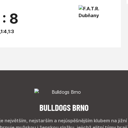
 : 8
,1:4,1:3
BULLDOGS BRNO
je největším, nejstarším a nejúspěšnějším klubem na jižní
hrnuje mužskou i ženskou složku, jejichž elitní týmy hrají