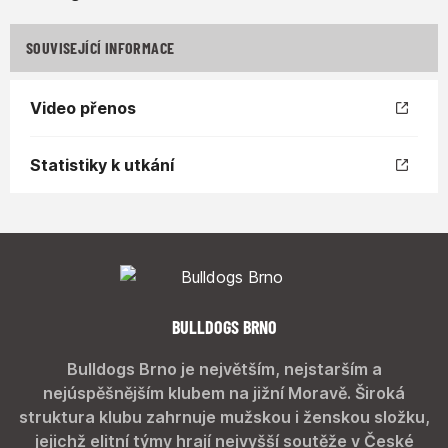
SOUVISEJÍCÍ INFORMACE
Video přenos
Statistiky k utkání
BULLDOGS BRNO
Bulldogs Brno je největším, nejstarším a
nejúspěšnějším klubem na jižní Moravě. Široká
struktura klubu zahrnuje mužskou i ženskou složku,
jejichž elitní týmy hrají nejvyšší soutěže v České