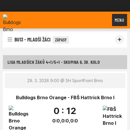
Bulldogs Brno
MENU
BU13 - MLADŠÍ ŽÁCI
ZÁPASY
LIGA MLADŠÍCH ŽÁKŮ 4+1/5+1 - SKUPINA 6, 38. KOLO
29. 3. 2026 9:00
@ SH SportPoint Brno
Bulldogs Brno Orange - FBŠ Hattrick Brno I
0 : 12
0:0,0:0,0:0