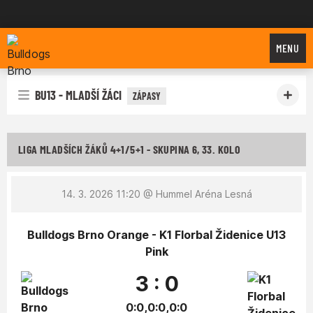
Bulldogs Brno
MENU
BU13 - MLADŠÍ ŽÁCI
ZÁPASY
LIGA MLADŠÍCH ŽÁKŮ 4+1/5+1 - SKUPINA 6, 33. KOLO
14. 3. 2026 11:20
@ Hummel Aréna Lesná
Bulldogs Brno Orange - K1 Florbal Židenice U13
Pink
3 : 0
0:0,0:0,0:0