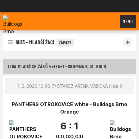
Bulldogs Brno
MENU
BU13 - MLADŠÍ ŽÁCI
ZÁPASY
LIGA MLADŠÍCH ŽÁKŮ 4+1/5+1 - SKUPINA 6, 31. KOLO
1. 2. 2026 10:40
@ STAREZ ARÉNA VODOVA Hala 3
PANTHERS OTROKOVICE white - Bulldogs Brno
Orange
6 : 1
0:0,0:0,0:0