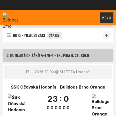
Bulldogs Brno
MENU
BU13 - MLADŠÍ ŽÁCI
ZÁPASY
LIGA MLADŠÍCH ŽÁKŮ 4+1/5+1 - SKUPINA 6, 25. KOLO
17. 1. 2026 13:00
@ SH TEZA Hodonín
ŠSK Očovská Hodonín - Bulldogs Brno Orange
23 : 0
0:0,0:0,0:0