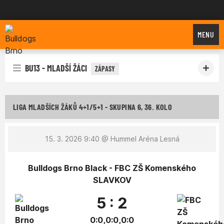
Bulldogs Brno
MENU
BU13 - MLADŠÍ ŽÁCI
ZÁPASY
LIGA MLADŠÍCH ŽÁKŮ 4+1/5+1 - SKUPINA 6, 36. KOLO
15. 3. 2026 9:40
@ Hummel Aréna Lesná
Bulldogs Brno Black - FBC ZŠ Komenského
SLAVKOV
5 : 2
0:0,0:0,0:0