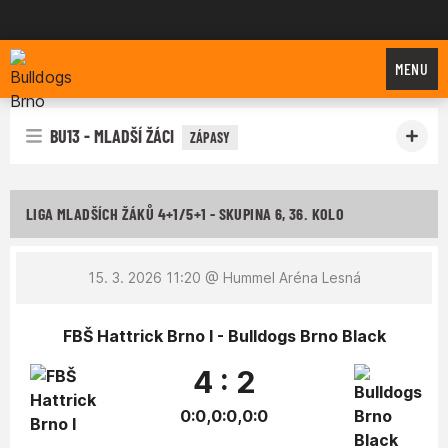
Bulldogs Brno
MENU
BU13 - MLADŠÍ ŽÁCI
ZÁPASY
LIGA MLADŠÍCH ŽÁKŮ 4+1/5+1 - SKUPINA 6, 36. KOLO
15. 3. 2026 11:20
@ Hummel Aréna Lesná
FBŠ Hattrick Brno I - Bulldogs Brno Black
4 : 2
0:0,0:0,0:0