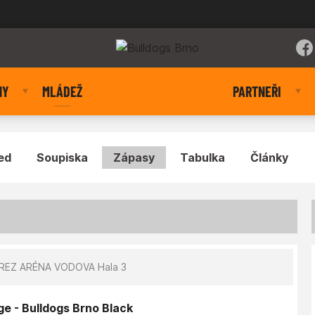
NY
MLÁDEŽ
PARTNEŘI
ed
Soupiska
Zápasy
Tabulka
Články
O
EZ ARÉNA VODOVA Hala 3
e - Bulldogs Brno Black