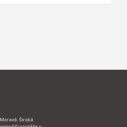
 Moravě. Široká
 nejvyšší soutěže v