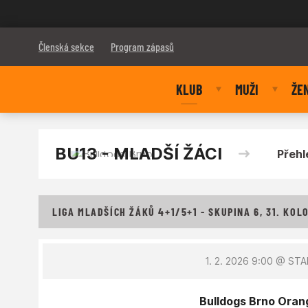
Bulldogs Brno
Členská sekce
Program zápasů
KLUB
MUŽI
ŽE
BU13 - MLADŠÍ ŽÁCI
Přehl
LIGA MLADŠÍCH ŽÁKŮ 4+1/5+1 - SKUPINA 6, 31. KOL
1. 2. 2026 9:00
@ STAR
Bulldogs Brno Orang