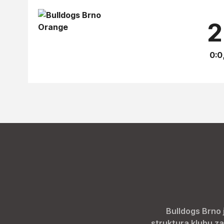
2
0:0
Bulldogs Brno 
struktura klubu za