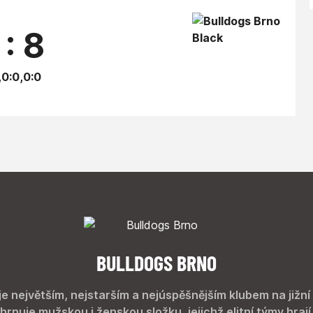
 : 8
,0:0,0:0
BULLDOGS BRNO
je největším, nejstarším a nejúspěšnějším klubem na jižní
hrnuje mužskou i ženskou složku, jejichž elitní týmy hrají