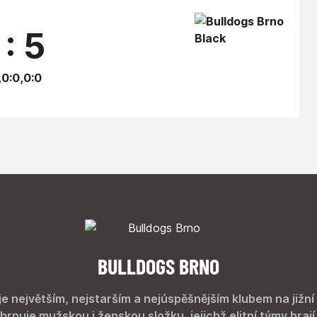
 : 5
,0:0,0:0
BULLDOGS BRNO
je největším, nejstarším a nejúspěšnějším klubem na jižní
hrnuje mužskou i ženskou složku, jejichž elitní týmy hrají