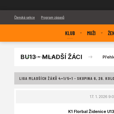
Bulldogs Brno
Členská sekce
Program zápasů
KLUB
MUŽI
ŽE
BU13 - MLADŠÍ ŽÁCI
Přehl
LIGA MLADŠÍCH ŽÁKŮ 4+1/5+1 - SKUPINA 6, 26. KOL
17. 1. 2026 9:
K1 Florbal Židenice U13