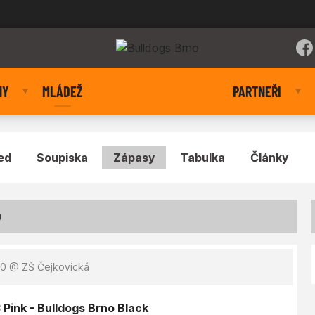
NY
MLÁDEŽ
PARTNEŘI
ed
Soupiska
Zápasy
Tabulka
Články
O
00
@ ZŠ Čejkovická
 Pink - Bulldogs Brno Black