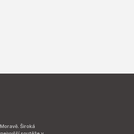
 Moravě. Široká
 nejvyšší soutěže v