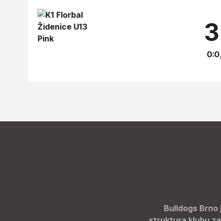
3
0:0
Bulldogs Brno 
struktura klubu za