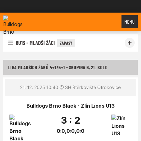
Bulldogs Brno
MENU
BU13 - MLADŠÍ ŽÁCI
ZÁPASY
LIGA MLADŠÍCH ŽÁKŮ 4+1/5+1 - SKUPINA 6, 21. KOLO
21. 12. 2025 10:40
@ SH Štěrkoviště Otrokovice
Bulldogs Brno Black - Zlín Lions U13
3 : 2
0:0,0:0,0:0