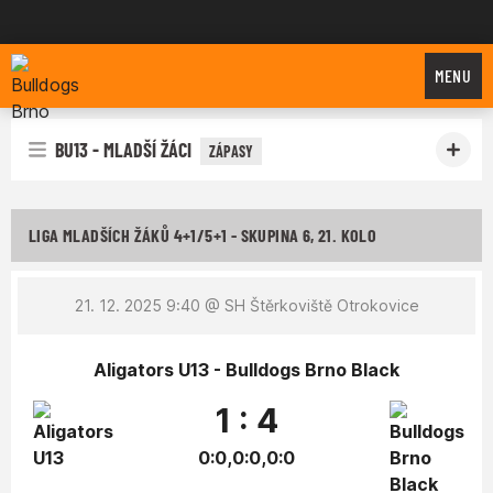
Bulldogs Brno
MENU
BU13 - MLADŠÍ ŽÁCI
ZÁPASY
LIGA MLADŠÍCH ŽÁKŮ 4+1/5+1 - SKUPINA 6, 21. KOLO
21. 12. 2025 9:40
@ SH Štěrkoviště Otrokovice
Aligators U13 - Bulldogs Brno Black
1 : 4
0:0,0:0,0:0