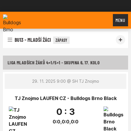
Bulldogs Brno
MENU
BU13 - MLADŠÍ ŽÁCI
ZÁPASY
LIGA MLADŠÍCH ŽÁKŮ 4+1/5+1 - SKUPINA 6, 17. KOLO
29. 11. 2025 9:00
@ SH TJ Znojmo
TJ Znojmo LAUFEN CZ - Bulldogs Brno Black
0 : 3
0:0,0:0,0:0