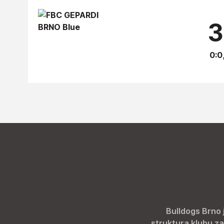
3
0:0
Bulldogs Brno 
struktura klubu za