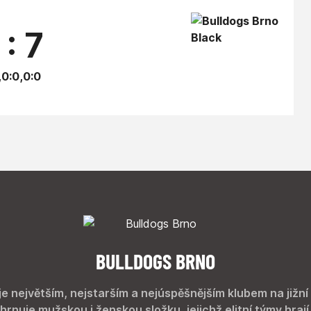
 : 7
,0:0,0:0
BULLDOGS BRNO
je největším, nejstarším a nejúspěšnějším klubem na jižní
hrnuje mužskou i ženskou složku, jejichž elitní týmy hrají