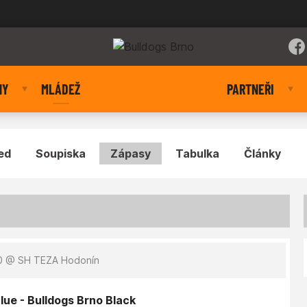
NY
MLÁDEŽ
PARTNEŘI
ed
Soupiska
Zápasy
Tabulka
Články
O
0
@ SH TEZA Hodonín
ue - Bulldogs Brno Black