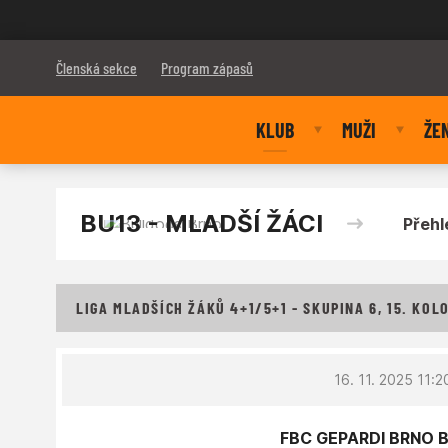
Bulldogs Brno
Členská sekce
Program zápasů
KLUB
MUŽI
ŽE
BU13 - MLADŠÍ ŽÁCI
Přehl
LIGA MLADŠÍCH ŽÁKŮ 4+1/5+1 - SKUPINA 6, 15. KOL
16. 11. 2025 11:2
FBC GEPARDI BRNO Bl