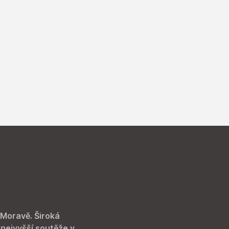
 Moravě. Široká
 nejvyšší soutěže v