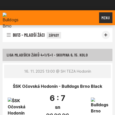
Bulldogs Brno
MENU
BU13 - MLADŠÍ ŽÁCI
ZÁPASY
LIGA MLADŠÍCH ŽÁKŮ 4+1/5+1 - SKUPINA 6, 15. KOLO
16. 11. 2025 13:00
@ SH TEZA Hodonín
ŠSK Očovská Hodonín - Bulldogs Brno Black
6 : 7
sn