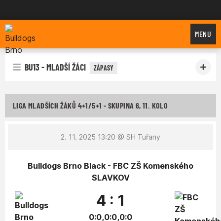
Bulldogs Brno
MENU
BU13 - MLADŠÍ ŽÁCI
ZÁPASY
LIGA MLADŠÍCH ŽÁKŮ 4+1/5+1 - SKUPINA 6, 11. KOLO
2. 11. 2025 13:20
@ SH Tuřany
Bulldogs Brno Black - FBC ZŠ Komenského
SLAVKOV
4 : 1
0:0,0:0,0:0