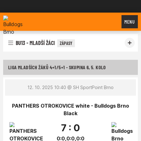
Bulldogs Brno
MENU
BU13 - MLADŠÍ ŽÁCI
ZÁPASY
LIGA MLADŠÍCH ŽÁKŮ 4+1/5+1 - SKUPINA 6, 5. KOLO
12. 10. 2025 10:40
@ SH SportPoint Brno
PANTHERS OTROKOVICE white - Bulldogs Brno
Black
7 : 0
0:0,0:0,0:0