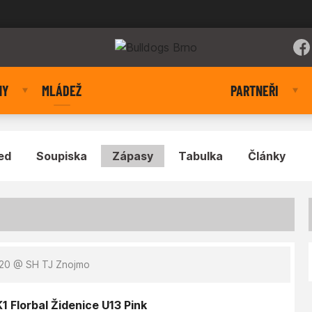
NY
MLÁDEŽ
PARTNEŘI
ed
Soupiska
Zápasy
Tabulka
Články
:20
@ SH TJ Znojmo
1 Florbal Židenice U13 Pink