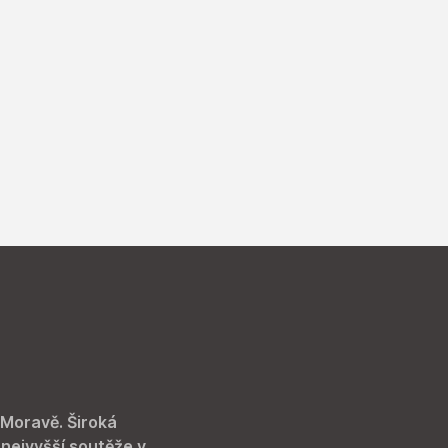
 Moravě. Široká
 nejvyšší soutěže v