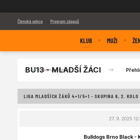
Bulldogs Brno
Členská sekce
Program zápasů
KLUB
MUŽI
ŽE
BU13 - MLADŠÍ ŽÁCI
Přehl
LIGA MLADŠÍCH ŽÁKŮ 4+1/5+1 - SKUPINA 6, 2. KOLO
27. 9. 2025 12
Bulldogs Brno Black - K