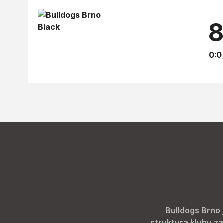
8
0:0
Bulldogs Brno 
struktura klubu za