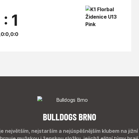
 : 1
,0:0,0:0
BULLDOGS BRNO
je největším, nejstarším a nejúspěšnějším klubem na jižní
hrnuje mužskou i ženskou složku, jejichž elitní týmy hrají