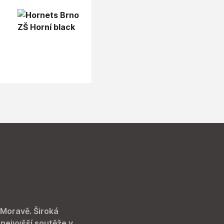
 Moravě. Široká
 nejvyšší soutěže v