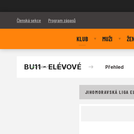
Bulldogs Brno
Členská sekce
Program zápasů
KLUB
MUŽI
ŽE
BU11 - ELÉVOVÉ
Přehled
JIHOMORAVSKÁ LIGA EL