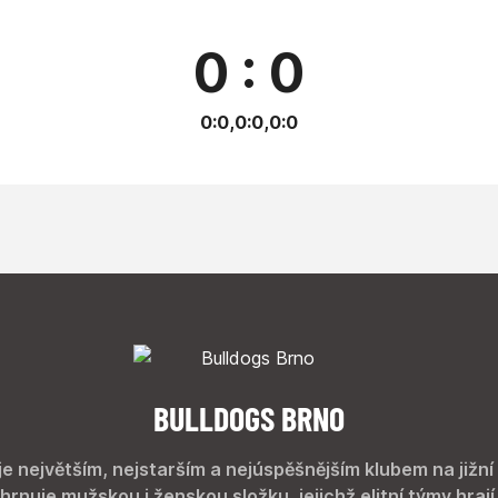
0 : 0
0:0,0:0,0:0
BULLDOGS BRNO
je největším, nejstarším a nejúspěšnějším klubem na jižní
hrnuje mužskou i ženskou složku, jejichž elitní týmy hrají