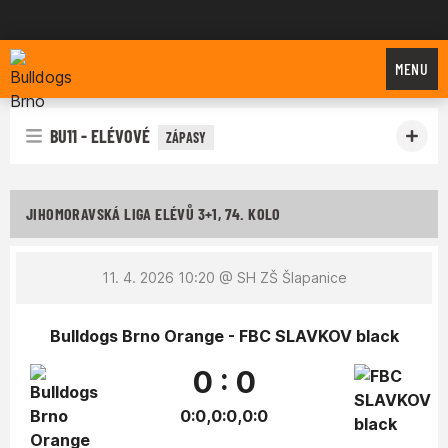
Bulldogs Brno
MENU
BU11 - ELÉVOVÉ
ZÁPASY
JIHOMORAVSKÁ LIGA ELÉVŮ 3+1, 74. KOLO
11. 4. 2026 10:20
@ SH ZŠ Šlapanice
Bulldogs Brno Orange - FBC SLAVKOV black
0 : 0
0:0,0:0,0:0