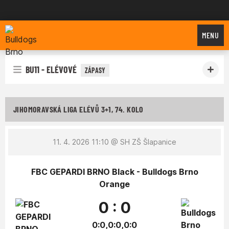
Bulldogs Brno
MENU
BU11 - ELÉVOVÉ
ZÁPASY
JIHOMORAVSKÁ LIGA ELÉVŮ 3+1, 74. KOLO
11. 4. 2026 11:10
@ SH ZŠ Šlapanice
FBC GEPARDI BRNO Black - Bulldogs Brno
Orange
0 : 0
0:0,0:0,0:0