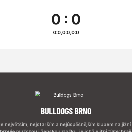
0 : 0
0:0,0:0,0:0
BULLDOGS BRNO
je největším, nejstarším a nejúspěšnějším klubem na jižní
hrnuje mužskou i ženskou složku, jejichž elitní týmy hrají