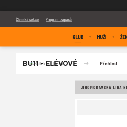
Bulldogs Brno
Členská sekce
Program zápasů
KLUB
MUŽI
ŽE
BU11 - ELÉVOVÉ
Přehled
JIHOMORAVSKÁ LIGA EL