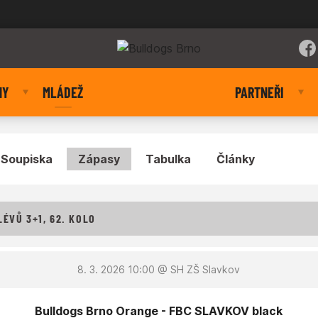
NY
MLÁDEŽ
PARTNEŘI
Soupiska
Zápasy
Tabulka
Články
ÉVŮ 3+1, 62. KOLO
8. 3. 2026 10:00
@ SH ZŠ Slavkov
Bulldogs Brno Orange - FBC SLAVKOV black