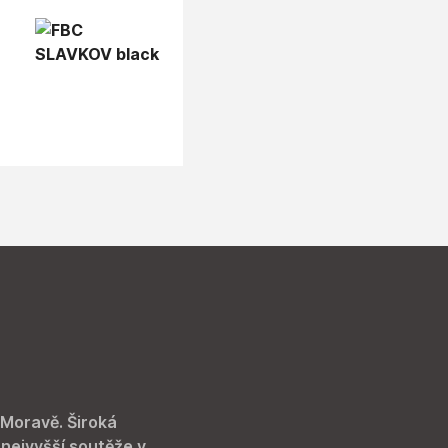
 Moravě. Široká
 nejvyšší soutěže v