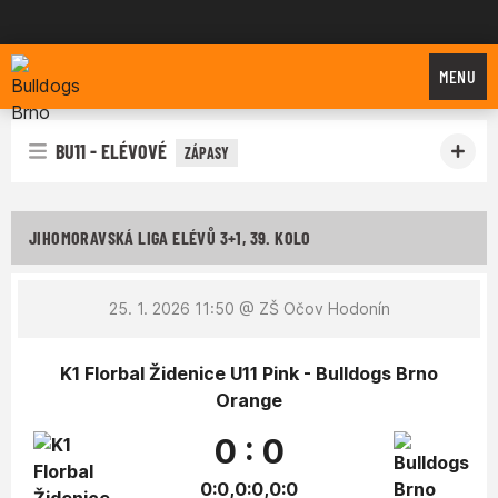
Bulldogs Brno
MENU
BU11 - ELÉVOVÉ
ZÁPASY
JIHOMORAVSKÁ LIGA ELÉVŮ 3+1, 39. KOLO
25. 1. 2026 11:50
@ ZŠ Očov Hodonín
K1 Florbal Židenice U11 Pink - Bulldogs Brno
Orange
0 : 0
0:0,0:0,0:0