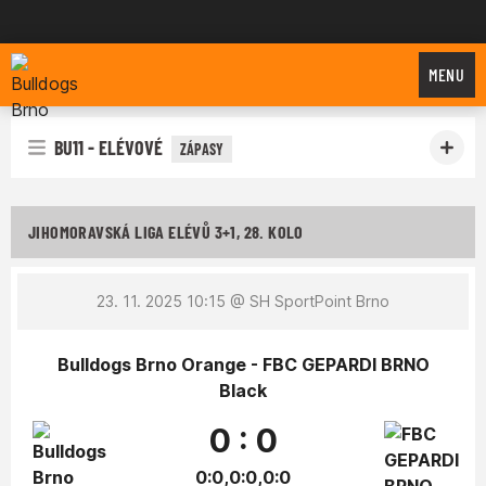
Bulldogs Brno
MENU
BU11 - ELÉVOVÉ
ZÁPASY
JIHOMORAVSKÁ LIGA ELÉVŮ 3+1, 28. KOLO
23. 11. 2025 10:15
@ SH SportPoint Brno
Bulldogs Brno Orange - FBC GEPARDI BRNO
Black
0 : 0
0:0,0:0,0:0