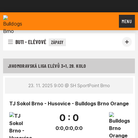
Bulldogs Brno
MENU
BU11 - ELÉVOVÉ
ZÁPASY
JIHOMORAVSKÁ LIGA ELÉVŮ 3+1, 28. KOLO
23. 11. 2025 9:00
@ SH SportPoint Brno
TJ Sokol Brno - Husovice - Bulldogs Brno Orange
0 : 0
0:0,0:0,0:0