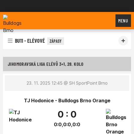
Bulldogs Brno
MENU
BU11 - ELÉVOVÉ
ZÁPASY
JIHOMORAVSKÁ LIGA ELÉVŮ 3+1, 28. KOLO
23. 11. 2025 12:45
@ SH SportPoint Brno
TJ Hodonice - Bulldogs Brno Orange
0 : 0
0:0,0:0,0:0