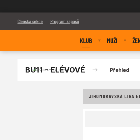
Bulldogs Brno
Členská sekce
Program zápasů
KLUB
MUŽI
ŽE
BU11 - ELÉVOVÉ
Přehled
JIHOMORAVSKÁ LIGA EL