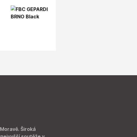
 Moravě. Široká
 nejvyšší soutěže v