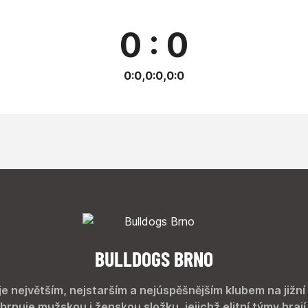
0 : 0
0:0,0:0,0:0
BULLDOGS BRNO
je největším, nejstarším a nejúspěšnějším klubem na jižní
hrnuje mužskou i ženskou složku, jejichž elitní týmy hrají