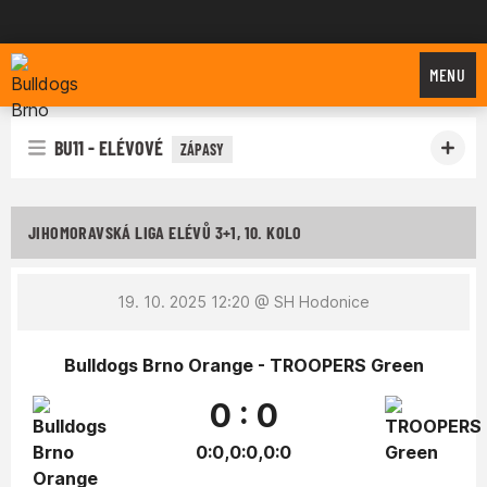
Bulldogs Brno
MENU
BU11 - ELÉVOVÉ
ZÁPASY
JIHOMORAVSKÁ LIGA ELÉVŮ 3+1, 10. KOLO
19. 10. 2025 12:20
@ SH Hodonice
Bulldogs Brno Orange - TROOPERS Green
0 : 0
0:0,0:0,0:0