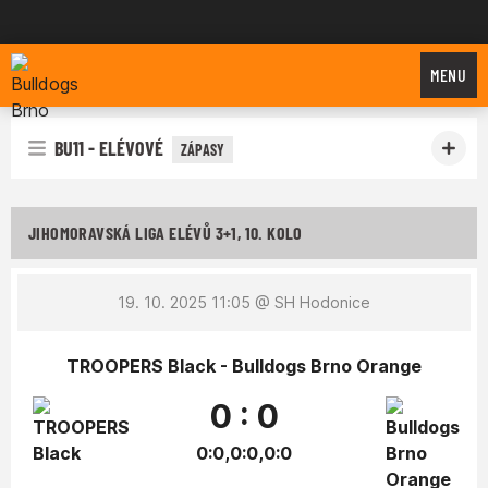
Bulldogs Brno
MENU
BU11 - ELÉVOVÉ
ZÁPASY
JIHOMORAVSKÁ LIGA ELÉVŮ 3+1, 10. KOLO
19. 10. 2025 11:05
@ SH Hodonice
TROOPERS Black - Bulldogs Brno Orange
0 : 0
0:0,0:0,0:0