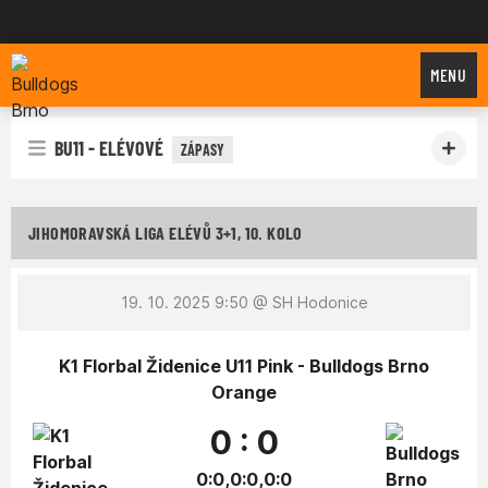
Bulldogs Brno
MENU
BU11 - ELÉVOVÉ
ZÁPASY
JIHOMORAVSKÁ LIGA ELÉVŮ 3+1, 10. KOLO
19. 10. 2025 9:50
@ SH Hodonice
K1 Florbal Židenice U11 Pink - Bulldogs Brno
Orange
0 : 0
0:0,0:0,0:0