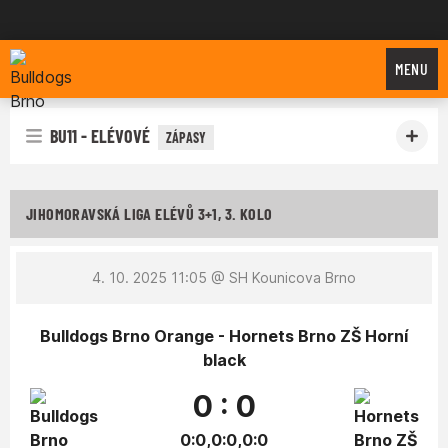
Bulldogs Brno
MENU
BU11 - ELÉVOVÉ
ZÁPASY
JIHOMORAVSKÁ LIGA ELÉVŮ 3+1, 3. KOLO
4. 10. 2025 11:05
@ SH Kounicova Brno
Bulldogs Brno Orange - Hornets Brno ZŠ Horní
black
0 : 0
0:0,0:0,0:0