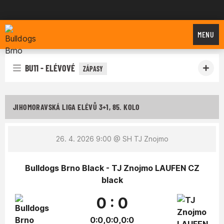
Bulldogs Brno
MENU
BU11 - ELÉVOVÉ
ZÁPASY
JIHOMORAVSKÁ LIGA ELÉVŮ 3+1, 85. KOLO
26. 4. 2026 9:00
@ SH TJ Znojmo
Bulldogs Brno Black - TJ Znojmo LAUFEN CZ
black
0 : 0
0:0,0:0,0:0