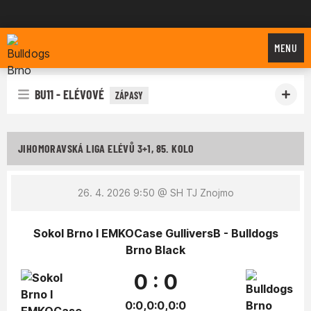
Bulldogs Brno
MENU
BU11 - ELÉVOVÉ
ZÁPASY
JIHOMORAVSKÁ LIGA ELÉVŮ 3+1, 85. KOLO
26. 4. 2026 9:50
@ SH TJ Znojmo
Sokol Brno I EMKOCase GulliversB - Bulldogs
Brno Black
0 : 0
0:0,0:0,0:0