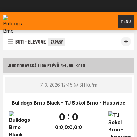
Bulldogs Brno
MENU
BU11 - ELÉVOVÉ
ZÁPASY
JIHOMORAVSKÁ LIGA ELÉVŮ 3+1, 55. KOLO
7. 3. 2026 12:45
@ SH Kuřim
Bulldogs Brno Black - TJ Sokol Brno - Husovice
0 : 0
0:0,0:0,0:0