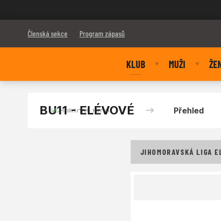
Bulldogs Brno
Členská sekce
Program zápasů
KLUB
MUŽI
ŽE
BU11 - ELÉVOVÉ
Přehled
JIHOMORAVSKÁ LIGA EL