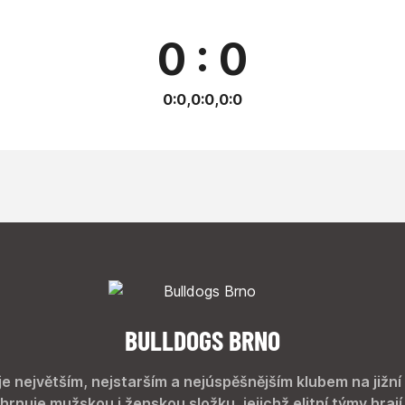
0 : 0
0:0,0:0,0:0
BULLDOGS BRNO
je největším, nejstarším a nejúspěšnějším klubem na jižní
hrnuje mužskou i ženskou složku, jejichž elitní týmy hrají