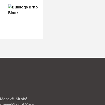
 Moravě. Široká
 nejvyšší soutěže v