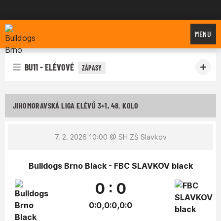
Bulldogs Brno
MENU
BU11 - ELÉVOVÉ
ZÁPASY
JIHOMORAVSKÁ LIGA ELÉVŮ 3+1, 48. KOLO
7. 2. 2026 10:00
@ SH ZŠ Slavkov
Bulldogs Brno Black - FBC SLAVKOV black
0 : 0
0:0,0:0,0:0