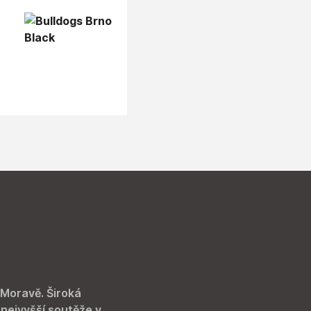
 Moravě. Široká
 nejvyšší soutěže v