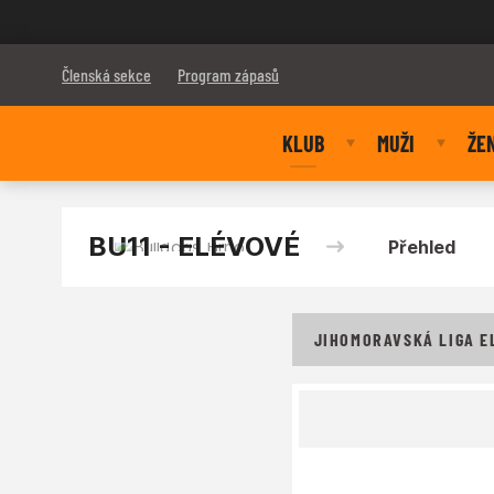
Bulldogs Brno
Členská sekce
Program zápasů
KLUB
MUŽI
ŽE
BU11 - ELÉVOVÉ
Přehled
JIHOMORAVSKÁ LIGA EL