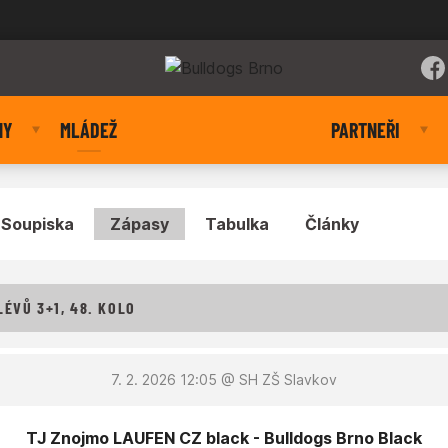
NY
MLÁDEŽ
PARTNEŘI
Soupiska
Zápasy
Tabulka
Články
ÉVŮ 3+1, 48. KOLO
7. 2. 2026 12:05
@ SH ZŠ Slavkov
TJ Znojmo LAUFEN CZ black - Bulldogs Brno Black