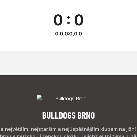
0 : 0
0:0,0:0,0:0
BULLDOGS BRNO
je největším, nejstarším a nejúspěšnějším klubem na jižní
hrnuje mužskou i ženskou složku, jejichž elitní týmy hrají