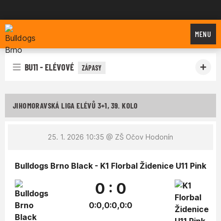
Bulldogs Brno
MENU
BU11 - ELÉVOVÉ
ZÁPASY
JIHOMORAVSKÁ LIGA ELÉVŮ 3+1, 39. KOLO
25. 1. 2026 10:35
@ ZŠ Očov Hodonín
Bulldogs Brno Black - K1 Florbal Židenice U11 Pink
0 : 0
0:0,0:0,0:0