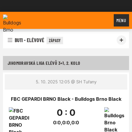
Bulldogs Brno
MENU
BU11 - ELÉVOVÉ
ZÁPASY
JIHOMORAVSKÁ LIGA ELÉVŮ 3+1, 2. KOLO
5. 10. 2025 12:05
@ SH Tuřany
FBC GEPARDI BRNO Black - Bulldogs Brno Black
0 : 0
0:0,0:0,0:0