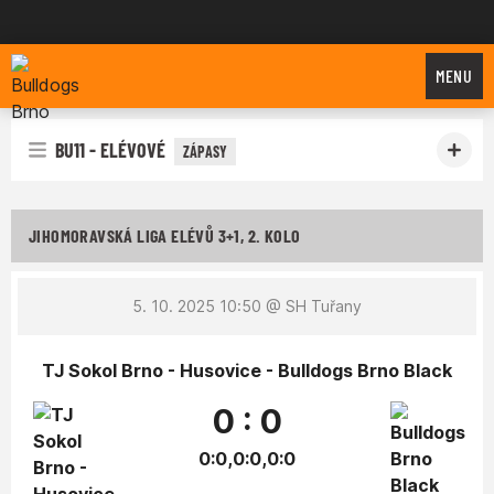
Bulldogs Brno
MENU
BU11 - ELÉVOVÉ
ZÁPASY
JIHOMORAVSKÁ LIGA ELÉVŮ 3+1, 2. KOLO
5. 10. 2025 10:50
@ SH Tuřany
TJ Sokol Brno - Husovice - Bulldogs Brno Black
0 : 0
0:0,0:0,0:0