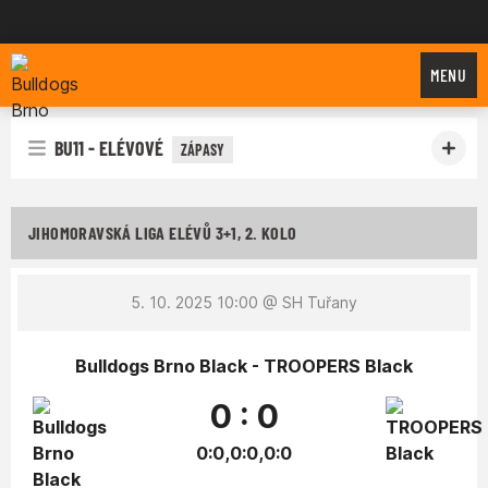
Bulldogs Brno
MENU
BU11 - ELÉVOVÉ
ZÁPASY
JIHOMORAVSKÁ LIGA ELÉVŮ 3+1, 2. KOLO
5. 10. 2025 10:00
@ SH Tuřany
Bulldogs Brno Black - TROOPERS Black
0 : 0
0:0,0:0,0:0