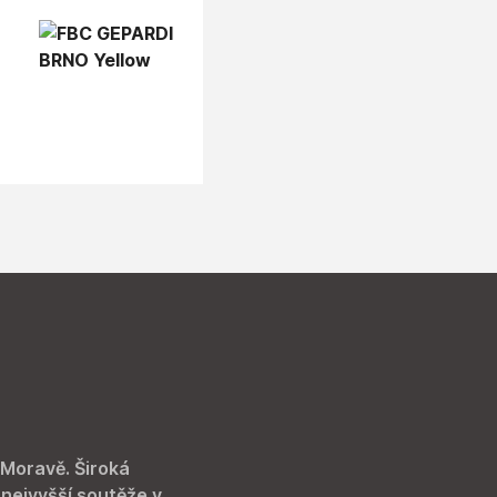
 Moravě. Široká
 nejvyšší soutěže v