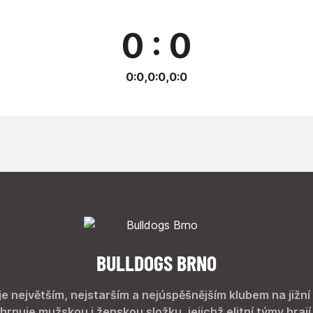
0 : 0
0:0,0:0,0:0
BULLDOGS BRNO
je největším, nejstarším a nejúspěšnějším klubem na jižní
hrnuje mužskou i ženskou složku, jejichž elitní týmy hrají