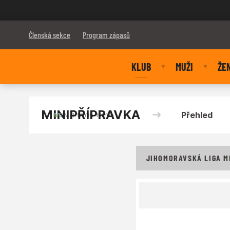
Bulldogs Brno
Členská sekce
Program zápasů
KLUB
MUŽI
ŽE
MINIPŘÍPRAVKA
Přehled
JIHOMORAVSKÁ LIGA MI