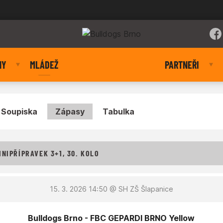
NY
MLÁDEŽ
PARTNEŘI
Soupiska
Zápasy
Tabulka
NIPŘÍPRAVEK 3+1, 30. KOLO
15. 3. 2026 14:50
@ SH ZŠ Šlapanice
Bulldogs Brno - FBC GEPARDI BRNO Yellow