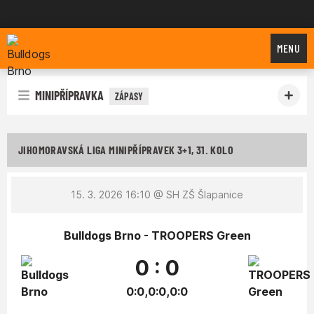
Bulldogs Brno
MENU
MINIPŘÍPRAVKA
ZÁPASY
JIHOMORAVSKÁ LIGA MINIPŘÍPRAVEK 3+1, 31. KOLO
15. 3. 2026 16:10
@ SH ZŠ Šlapanice
Bulldogs Brno - TROOPERS Green
0 : 0
0:0,0:0,0:0